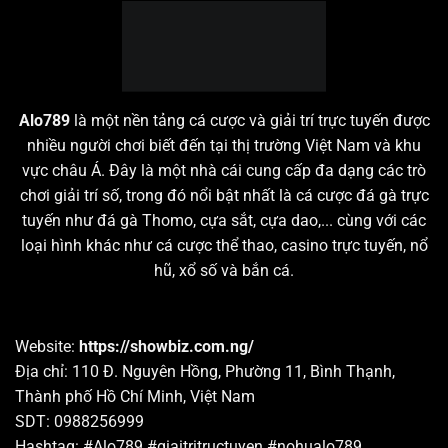
Alo789
là một nền tảng cá cược và giải trí trực tuyến được
nhiều người chơi biết đến tại thị trường Việt Nam và khu
vực châu Á. Đây là một nhà cái cung cấp đa dạng các trò
chơi giải trí số, trong đó nổi bật nhất là cá cược đá gà trực
tuyến như đá gà Thomo, cựa sắt, cựa dao,... cùng với các
loại hình khác như cá cược thể thao, casino trực tuyến, nổ
hũ, xổ số và bắn cá.
Website:
https://showbiz.com.ng/
Địa chỉ: 110 Đ. Nguyên Hồng, Phường 11, Bình Thạnh,
Thành phố Hồ Chí Minh, Việt Nam
SDT: 0988256999
Hashtag: #Alo789 #giaitritructuyen #nohualo789