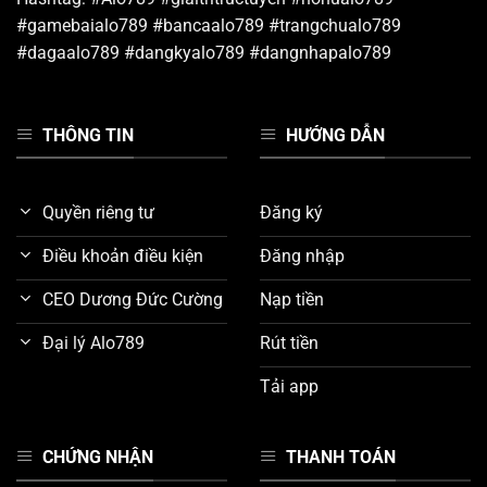
#gamebaialo789 #bancaalo789 #trangchualo789
#dagaalo789 #dangkyalo789 #dangnhapalo789
THÔNG TIN
HƯỚNG DẪN
Quyền riêng tư
Đăng ký
Điều khoản điều kiện
Đăng nhập
CEO Dương Đức Cường
Nạp tiền
Đại lý Alo789
Rút tiền
Tải app
CHỨNG NHẬN
THANH TOÁN