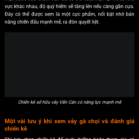
vực khác nhau, độ quý hiếm sẽ tăng lên nếu càng gần cựa.
Đây có thể được xem là một cực phẩm, nổi bật nhờ bản
năng chiến đấu mạnh mẽ, ra đòn quyết liệt.
Chiến kê sở hữu vảy Vấn Cán có năng lực mạnh mẽ
Một vài lưu ý khi xem vảy gà chọi và đánh giá
chiến kê