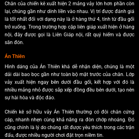
Chân của chiến kê xuất hiện 2 mảng vảy lớn hơn phần còn
lại, chúng gần như dính liền vào nhau. Vị trí được đánh giá
là tốt nhất đối với dạng này là ở hàng thứ 4, tính từ đầu gối
trở xuống. Trong trường hợp cặp liên giáp xuất hiện ở hàng
nội, đây được gọi là Liên Giáp nội, rất quý hiếm và được
săn đón.
Án Thiên
Hình dáng của Án Thiên khá dễ nhận diện, chúng là một
dải dài bao bọc gần như toàn bộ mặt trước của chân. Lớp
vảy xuất hiện ngay bên dưới đầu gối, kết hợp với đó là
nhiều mảng nhỏ được sắp xếp đồng đều bên dưới, tạo nên
sự hài hòa và độc đáo.
Chiến kê sở hữu vảy Án Thiên thường có đôi chân cứng
cáp, nhanh nhẹn cùng khả năng ra đòn chớp nhoáng. Đó
cũng chính là lý do chúng rất được yêu thích trong các trận
đấu, được nhiều người chơi đặt trọn niềm tin.