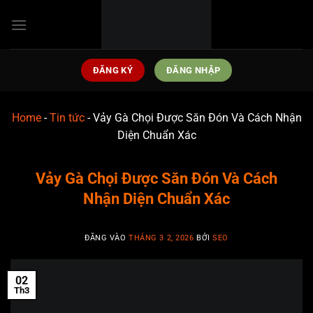
Bỏ
qua
nội
dung
ĐĂNG KÝ
ĐĂNG NHẬP
Home
-
Tin tức
-
Vảy Gà Chọi Được Săn Đón Và Cách Nhận
Diện Chuẩn Xác
Vảy Gà Chọi Được Săn Đón Và Cách
Nhận Diện Chuẩn Xác
ĐĂNG VÀO
THÁNG 3 2, 2026
BỞI
SEO
02
Th3