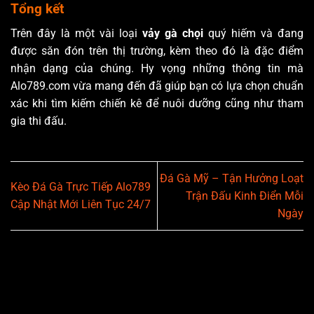
Tổng kết
Trên đây là một vài loại
vảy gà chọi
quý hiếm và đang
được săn đón trên thị trường, kèm theo đó là đặc điểm
nhận dạng của chúng. Hy vọng những thông tin mà
Alo789.com vừa mang đến đã giúp bạn có lựa chọn chuẩn
xác khi tìm kiếm chiến kê để nuôi dưỡng cũng như tham
gia thi đấu.
Đá Gà Mỹ – Tận Hưởng Loạt
Kèo Đá Gà Trực Tiếp Alo789
Trận Đấu Kinh Điển Mỗi
Cập Nhật Mới Liên Tục 24/7
Ngày