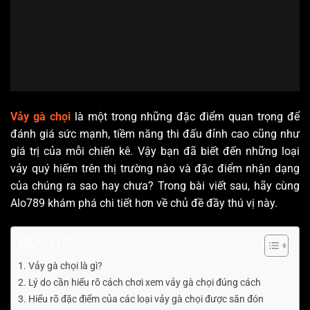
Vảy gà chọi
là một trong những đặc điểm quan trọng để
đánh giá sức mạnh, tiềm năng thi đấu đỉnh cao cũng như
giá trị của mỗi chiến kê. Vậy bạn đã biết đến những loại
vảy quý hiếm trên thị trường nào và đặc điểm nhận dạng
của chúng ra sao hay chưa? Trong bài viết sau, hãy cùng
Alo789 khám phá chi tiết hơn về chủ đề đầy thú vị này.
MỤC LỤC
Vảy gà chọi là gì?
Lý do cần hiểu rõ cách chơi xem vảy gà chọi đúng cách
Hiểu rõ đặc điểm của các loại vảy gà chọi được săn đón