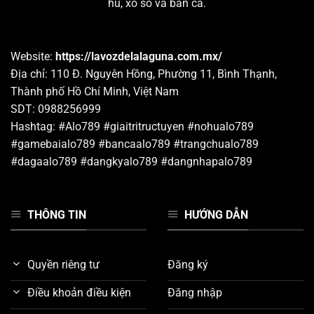
hũ, xổ số và bắn cá.
Website:
https://lavozdelalaguna.com.mx/
Địa chỉ: 110 Đ. Nguyên Hồng, Phường 11, Bình Thạnh,
Thành phố Hồ Chí Minh, Việt Nam
SDT: 0988256999
Hashtag: #Alo789 #giaitritructuyen #nohualo789
#gamebaialo789 #bancaalo789 #trangchualo789
#dagaalo789 #dangkyalo789 #dangnhapalo789
THÔNG TIN
HƯỚNG DẪN
Quyền riêng tư
Đăng ký
Điều khoản điều kiện
Đăng nhập