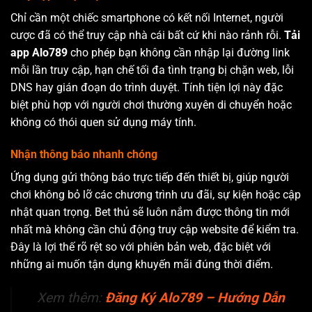
Chỉ cần một chiếc smartphone có kết nối Internet, người
cược đã có thể truy cập nhà cái bất cứ khi nào rảnh rỗi.
Tải
app Alo789
cho phép bạn không cần nhập lại đường link
mỗi lần truy cập, hạn chế tối đa tình trạng bị chặn web, lỗi
DNS hay gián đoạn do trình duyệt. Tính tiện lợi này đặc
biệt phù hợp với người chơi thường xuyên di chuyển hoặc
không có thói quen sử dụng máy tính.
Nhận thông báo nhanh chóng
Ứng dụng gửi thông báo trực tiếp đến thiết bị, giúp người
chơi không bỏ lỡ các chương trình ưu đãi, sự kiện hoặc cập
nhật quan trọng. Bet thủ sẽ luôn nắm được thông tin mới
nhất mà không cần chủ động truy cập website để kiểm tra.
Đây là lợi thế rõ rệt so với phiên bản web, đặc biệt với
những ai muốn tận dụng khuyến mãi đúng thời điểm.
Xem thêm:
Đăng Ký Alo789 – Hướng Dẫn