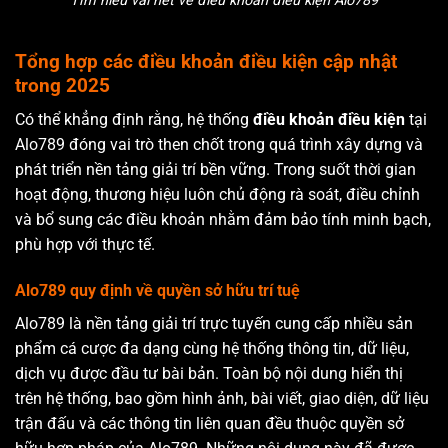
Tìm hiểu vài nét về điều khoản điều kiện Alo789
Tổng hợp các điều khoản điều kiện cập nhật
trong 2025
Có thể khẳng định rằng, hệ thống
điều khoản điều kiện
tại
Alo789 đóng vai trò then chốt trong quá trình xây dựng và
phát triển nền tảng giải trí bền vững. Trong suốt thời gian
hoạt động, thương hiệu luôn chủ động rà soát, điều chỉnh
và bổ sung các điều khoản nhằm đảm bảo tính minh bạch,
phù hợp với thực tế.
Alo789 quy định về quyền sở hữu trí tuệ
Alo789 là nền tảng giải trí trực tuyến cung cấp nhiều sản
phẩm cá cược đa dạng cùng hệ thống thông tin, dữ liệu,
dịch vụ được đầu tư bài bản. Toàn bộ nội dung hiển thị
trên hệ thống, bao gồm hình ảnh, bài viết, giao diện, dữ liệu
trận đấu và các thông tin liên quan đều thuộc quyền sở