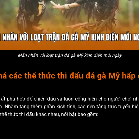
Mãn nhãn với loạt trận đá gà Mỹ kinh điển mỗi ngày
á các thể thức thi đấu đá gà Mỹ hấp 
rất phù hợp để chiến đấu và luôn cống hiến cho người chơi nh
. Nhằm tăng thêm phần kịch tính, các nền tảng trực tuyến hiệ
 thể thức thi đấu khác nhau, nổi bật bao gồm: