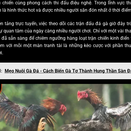
u chiến cùng phong cách thi đấu điệu nghệ. Trong lĩnh vực th
là hình thức hot và được nhiều người săn đón nhất ở thời điểm 
 tảng trực tuyến, việc theo dõi các trận đấu đá gà giờ đây t
sự quan tâm của ngày càng nhiều người chơi. Chỉ với một vài tha
 đã sẵn sàng để chiêm ngưỡng hàng loạt trận chiến kinh điển
kèm với mỗi một màn tranh tài là những kèo cược với phần th
i.
:
Mẹo Nuôi Gà Đá - Cách Biến Gà Tơ Thành Hung Thần Sàn Đ