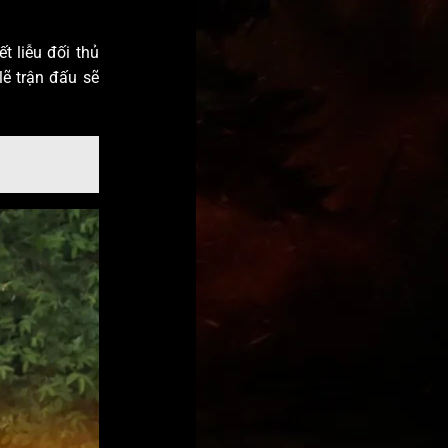
t liễu đối thủ
lẽ trận đấu sẽ