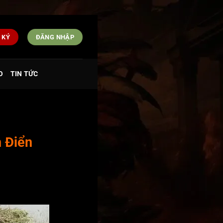
 KÝ
ĐĂNG NHẬP
O
TIN TỨC
 Điển