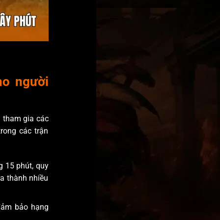
ho người
i tham gia các
rong các trận
g 15 phút, quy
ia thành nhiều
 đảm bảo hạng