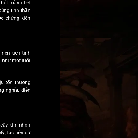
hút mãnh liệt
cùng tinh thần
ợc chứng kiến
 nên kịch tính
g như một lưỡi
ịu tổn thương
g nghĩa, diễn
 cây kim nhọn
Mỹ, tạo nên sự