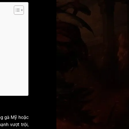
ống gà Mỹ hoặc
ạnh vượt trội,