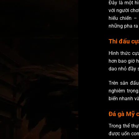
Đây là một h
với người chơ
hiếu chiến –
những pha ra
Thi đấu cự
Hình thức cựa
hơn bao giờ h
dao nhỏ đầy 
Trên sân đấu
nghiêm trọng
biến nhanh và
Đá gà Mỹ c
Trong thể th
được uốn cong