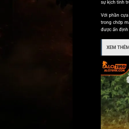
sự kịch tính t
Với phần cựa 
trong chớp mắ
được ấn định 
XEM THÊM