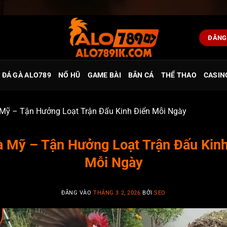
ĐĂNG
ĐÁ GÀ ALO789
NỔ HŨ
GAME BÀI
BẮN CÁ
THỂ THAO
CASIN
Mỹ – Tận Hưởng Loạt Trận Đấu Kinh Điển Mỗi Ngày
à Mỹ – Tận Hưởng Loạt Trận Đấu Kinh
Mỗi Ngày
ĐĂNG VÀO
THÁNG 3 2, 2026
BỞI
SEO