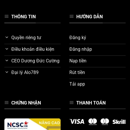
THÔNG TIN
HƯỚNG DẪN
Quyền riêng tư
Đăng ký
Điều khoản điều kiện
Đăng nhập
CEO Dương Đức Cường
Nạp tiền
Đại lý Alo789
Rút tiền
Tải app
CHỨNG NHẬN
THANH TOÁN