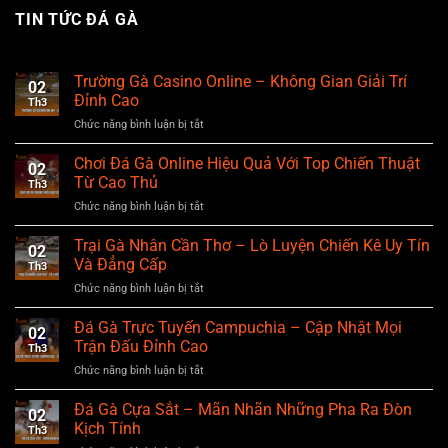
TIN TỨC ĐÁ GÀ
Trường Gà Casino Online – Không Gian Giải Trí
02
Đỉnh Cao
Th3
Chức năng bình luận bị tắt
ở
Trường
Gà
Chơi Đá Gà Online Hiệu Quả Với Top Chiến Thuật
02
Casino
Từ Cao Thủ
Th3
Online
Chức năng bình luận bị tắt
ở
–
Chơi
Không
Đá
Trại Gà Nhân Cần Thơ – Lò Luyện Chiến Kê Uy Tín
Gian
02
Gà
Giải
Và Đẳng Cấp
Th3
Online
Trí
Chức năng bình luận bị tắt
ở
Hiệu
Đỉnh
Trại
Quả
Cao
Gà
Đá Gà Trực Tuyến Campuchia – Cập Nhật Mọi
Với
02
Nhân
Top
Trận Đấu Đỉnh Cao
Th3
Cần
Chiến
Chức năng bình luận bị tắt
ở
Thơ
Thuật
Đá
–
Từ
Gà
Đá Gà Cựa Sắt – Mãn Nhãn Những Pha Ra Đòn
Lò
Cao
02
Trực
Luyện
Kịch Tính
Thủ
Th3
Tuyến
Chiến