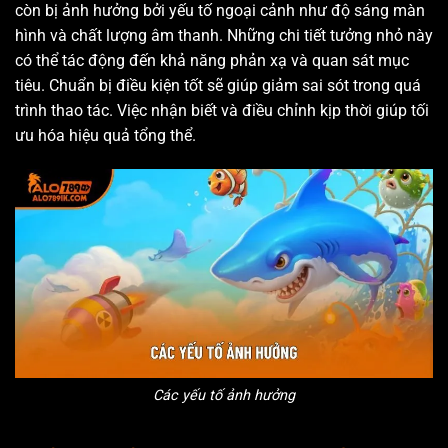
còn bị ảnh hưởng bởi yếu tố ngoại cảnh như độ sáng màn
hình và chất lượng âm thanh. Những chi tiết tưởng nhỏ này
có thể tác động đến khả năng phản xạ và quan sát mục
tiêu. Chuẩn bị điều kiện tốt sẽ giúp giảm sai sót trong quá
trình thao tác. Việc nhận biết và điều chỉnh kịp thời giúp tối
ưu hóa hiệu quả tổng thể.
Các yếu tố ảnh hưởng