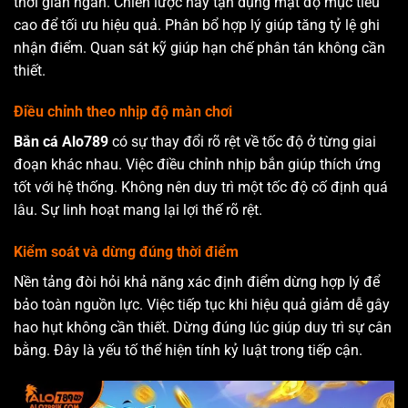
thời gian ngắn. Chiến lược này tận dụng mật độ mục tiêu
cao để tối ưu hiệu quả. Phân bổ hợp lý giúp tăng tỷ lệ ghi
nhận điểm. Quan sát kỹ giúp hạn chế phân tán không cần
thiết.
Điều chỉnh theo nhịp độ màn chơi
Bắn cá Alo789
có sự thay đổi rõ rệt về tốc độ ở từng giai
đoạn khác nhau. Việc điều chỉnh nhịp bắn giúp thích ứng
tốt với hệ thống. Không nên duy trì một tốc độ cố định quá
lâu. Sự linh hoạt mang lại lợi thế rõ rệt.
Kiểm soát và dừng đúng thời điểm
Nền tảng
đòi hỏi khả năng xác định điểm dừng hợp lý để
bảo toàn nguồn lực. Việc tiếp tục khi hiệu quả giảm dễ gây
hao hụt không cần thiết. Dừng đúng lúc giúp duy trì sự cân
bằng. Đây là yếu tố thể hiện tính kỷ luật trong tiếp cận.